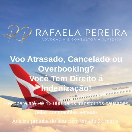
Voo Atrasado, Cancelado ou
Overbooking?
Você Tem Direito á
Indenização!
Recupere até R$ 10.000 pelos transtornos causados
pelas companhias aéreas.
Análise gratuita do seu caso em até 24 horas.